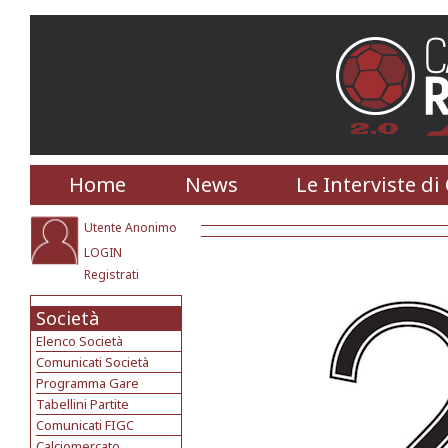
Home
News
Le Interviste di
Utente Anonimo
LOGIN
Registrati
Società
Elenco Società
Comunicati Società
Programma Gare
Tabellini Partite
Comunicati FIGC
Calciomercato