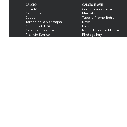
CALCIO
CALCIO E WEB
Società
Comunicati società
Campionati
Mercato
Coppe
Tabella Promo-Retro
Torneo della Montagna
News
Comunicati FIGC
Forum
Calendario Partite
Figli di Un calcio Minore
Archivio Storico
Photogallery