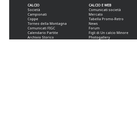
CALCIO
CALCIO E WEB
Società
Comunicati società
Campionati
Mercato
Coppe
Tabella Promo-Retro
Torneo della Montagna
News
Comunicati FIGC
Forum
Calendario Partite
Figli di Un calcio Minore
Archivio Storico
Photogallery