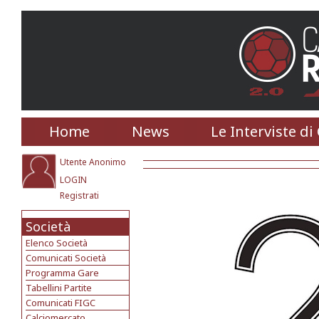
Home
News
Le Interviste di
Utente Anonimo
LOGIN
Registrati
Società
Elenco Società
Comunicati Società
Programma Gare
Tabellini Partite
Comunicati FIGC
Calciomercato