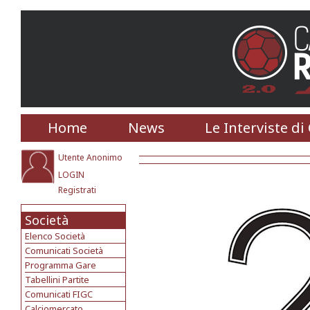
Home
News
Le Interviste di
Utente Anonimo
LOGIN
Registrati
Società
Elenco Società
Comunicati Società
Programma Gare
Tabellini Partite
Comunicati FIGC
Calciomercato