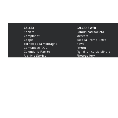
CALCIO
CALCIO E WEB
Società
Comunicati società
Campionati
Mercato
Coppe
Tabella Promo-Retro
Torneo della Montagna
News
Comunicati FIGC
Forum
Calendario Partite
Figli di Un calcio Minore
Archivio Storico
Photogallery