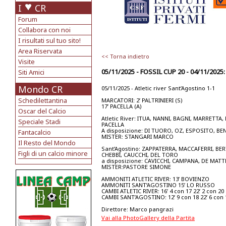
I
CR
Forum
Collabora con noi
I risultati sul tuo sito!
Area Riservata
<< Torna indietro
Visite
05/11/2025 - FOSSIL CUP 20 - 04/11/202
Siti Amici
Mondo CR
05/11/2025 - Atletic river Sant’Agostino 1-1
Schedilettantina
MARCATORI: 2’ PALTRINIERI (S)
17’ PACELLA (A)
Oscar del Calcio
Atletic River: ITUA, NANNI, BAGNI, MARRETT
Speciale Stadi
PACELLA
A disposizione: DI TUORO, OZ, ESPOSITO, BE
Fantacalcio
MISTER: STANGARI MARCO
Il Resto del Mondo
Sant’Agostino: ZAPPATERRA, MACCAFERRI, BER
Figli di un calcio minore
CHEBBI, CAUCCHI, DEL TORO
a disposizione: CAVICCHI, CAMPANA, DE MATT
MISTER:PASTORE SIMONE
AMMONITI ATLETIC RIVER: 13’ BOVIENZO
AMMONITI SANT’AGOSTINO 15’ LO RUSSO
CAMBI ATLETIC RIVER: 16’ 4 con 17 22’ 2 con 20 
CAMBI SANT’AGOSTINO: 12’ 9 con 18 22’ 6 con 
Direttore: Marco pangrazi
Vai alla PhotoGallery della Partita