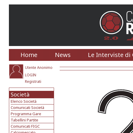
Home
News
Le Interviste di
Utente Anonimo
LOGIN
Registrati
Società
Elenco Società
Comunicati Società
Programma Gare
Tabellini Partite
Comunicati FIGC
Calciomercato