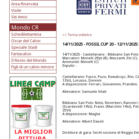
Area Riservata
Visite
Siti Amici
Mondo CR
Schedilettantina
<< Torna indietro
Oscar del Calcio
14/11/2025 - FOSSIL CUP 20 - 12/11/20
Speciale Stadi
Fantacalcio
14/11/2025 - Castellarano - Bibbiano San Polo
Marcatori: Monelli 29'pt (B), Mazzanti 2'st (C), C
Il Resto del Mondo
Ammoniti: Monelli (C)
Espulsi: -
Figli di un calcio minore
Castellarano: Fusco, Puzo, Kowalczyc, Rivi, Cos
13'st), Lorusso, Donnini
A disposizione: Ferrari, Giovannini, Prandini, 
Allenatore: Samuele Vitali
Bibbiano San Polo: Noto, Reverberi, Ranzieri (
(Scardovelli 14'st), Franic (Marchini 14'st), Pe
25'st)
A disposizione: Maglia
Allenatore: Albert Davoli
Direttore di gara: Sechi sezione di Reggio Em