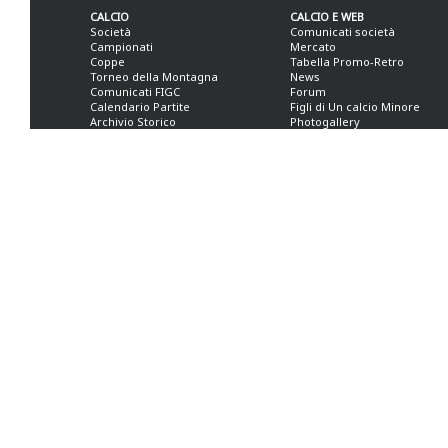
CALCIO
CALCIO E WEB
Società
Comunicati società
Campionati
Mercato
Coppe
Tabella Promo-Retro
Torneo della Montagna
News
Comunicati FIGC
Forum
Calendario Partite
Figli di Un calcio Minore
Archivio Storico
Photogallery