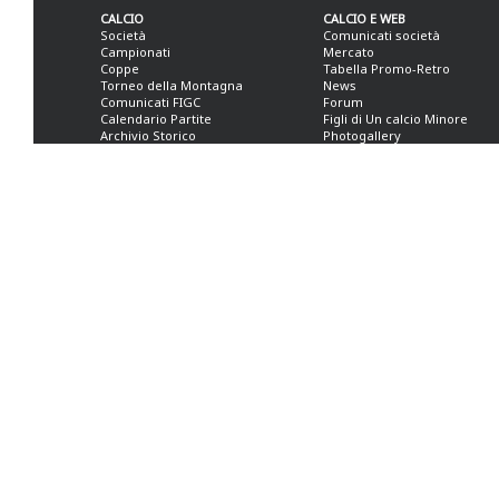
CALCIO
CALCIO E WEB
Società
Comunicati società
Campionati
Mercato
Coppe
Tabella Promo-Retro
Torneo della Montagna
News
Comunicati FIGC
Forum
Calendario Partite
Figli di Un calcio Minore
Archivio Storico
Photogallery