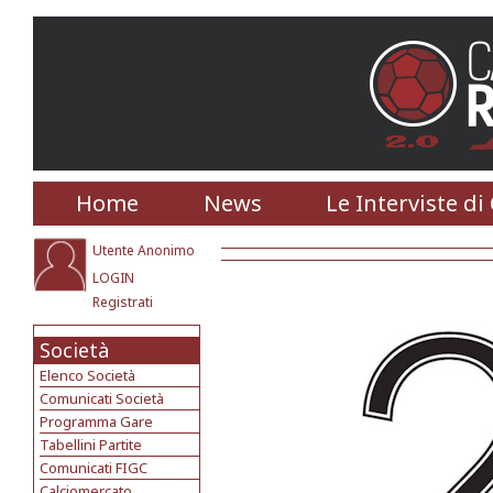
Home
News
Le Interviste di
Utente Anonimo
LOGIN
Registrati
Società
Elenco Società
Comunicati Società
Programma Gare
Tabellini Partite
Comunicati FIGC
Calciomercato