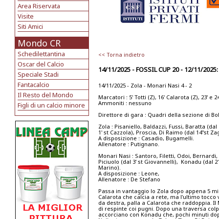
Area Riservata
Visite
Siti Amici
Mondo CR
Schedilettantina
<< Torna indietro
Oscar del Calcio
14/11/2025 - FOSSIL CUP 20 - 12/11/20
Speciale Stadi
Fantacalcio
14/11/2025 - Zola - Monari Nasi 4 - 2
Il Resto del Mondo
Marcatori : 5' Totti (Z), 16' Calarota (Z), 23' e 
Ammoniti : nessuno
Figli di un calcio minore
Direttore di gara : Quadri della sezione di B
Zola : Pisaniello, Baldazzi, Fussi, Baratta (dal 
1' st Cazzola), Proscia, Di Raimo (dal 14"st Zagn
A disposizione : Casadio, Bugamelli.
Allenatore : Putignano.
Monari Nasi : Santoro, Filetti, Odoi, Bernardi
Piciuolo (dal 3' st Giovannelli), Konadu (dal 21
Marino).
A disposizione : Leone,
Allenatore : De Stefano
Passa in vantaggio lo Zola dopo appena 5 minu
Calarota che calcia a rete, ma l'ultimo tocco 
da destra, palla a Calarota che raddoppia. Il 
di respinte coi pugni. Dopo una traversa colpi
accorciano con Konadu che, pochi minuti dopo, 