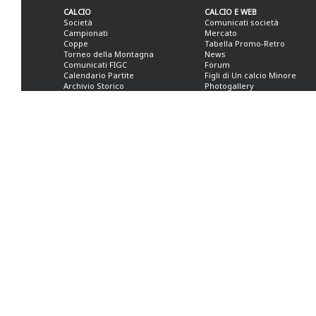
CALCIO
CALCIO E WEB
Società
Comunicati società
Campionati
Mercato
Coppe
Tabella Promo-Retro
Torneo della Montagna
News
Comunicati FIGC
Forum
Calendario Partite
Figli di Un calcio Minore
Archivio Storico
Photogallery