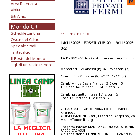
Area Riservata
Visite
Siti Amici
Mondo CR
Schedilettantina
<< Torna indietro
Oscar del Calcio
14/11/2025 - FOSSIL CUP 20 - 13/11/2
Speciale Stadi
0-2
Fantacalcio
Il Resto del Mondo
14/11/2025 - Virtus Castelfranco-Progetto inte
Figli di un calcio minore
Marcatori: 17’Cabassi (P) 26’ Cavazzoni (p)
Ammoniti 23’ Ioverio (V) 24’ CALARCO (p)
Cambi virtus Castelfranco : 3’ 5 con 15
10’ 6 con 14 16’ 7 con 16 24’ 11 con 17
Cambi progetto intesa 13’: 2 con 15
5con 13 16’ 9 con 16 e 8 con 17
Virtus Castelfranco: Yoda, Loschi, Ioviero, Fer
Rhandouf
A DISPOSIZIONE: Ratti, Ezzarrad, Angelino, Zar
Mister:Tondelli Luigi
Progetto intesa: MARCIANO, OKOSOD, BONINI
FABBI, CABASSI
A disposizione: FERRIERO, ORTH, CAVAZZONI, 