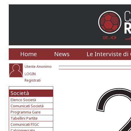
Home
News
Le Interviste di
Utente Anonimo
LOGIN
Registrati
Società
Elenco Società
Comunicati Società
Programma Gare
Tabellini Partite
Comunicati FIGC
Calciomercato