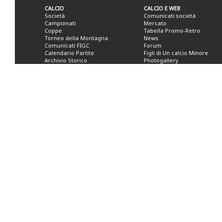
CALCIO
CALCIO E WEB
Società
Comunicati società
Campionati
Mercato
Coppe
Tabella Promo-Retro
Torneo della Montagna
News
Comunicati FIGC
Forum
Calendario Partite
Figli di Un calcio Minore
Archivio Storico
Photogallery