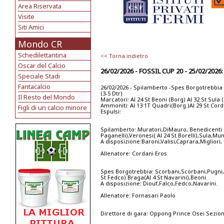
Area Riservata
Visite
Siti Amici
Mondo CR
Schedilettantina
<< Torna indietro
Oscar del Calcio
26/02/2026 - FOSSIL CUP 20 - 25/02/20
Speciale Stadi
Fantacalcio
26/02/2026 - Spilamberto -Spes Borgotrebbia 
(3-5 Dtr)
Il Resto del Mondo
Marcatori: Al 24 St Beoni (Borg) Al 32 St Sula (
Ammoniti: Al 13 1T Quadri(Borg.)Al 29 St Cord
Figli di un calcio minore
Espulsi:
Spilamberto: Muratori,DiMauro, Benedicenti 
Paganelli),Veronesi( Al 24 St Borelli),Sula,Mu
A disposizione:Baroni,Valisi,Caprara,Migliori, 
Allenatore: Cordani Eros
Spes Borgotrebbia: Scorbani,Scorbani,Pugni,Ga
St Fedco) Braga(Al 4 St Navarini),Beoni.
A disposizione: Diouf,Falco,Fedco,Navarini.
Allenatore: Fornasari Paolo
Direttore di gara: Oppong Prince Osei Sezi