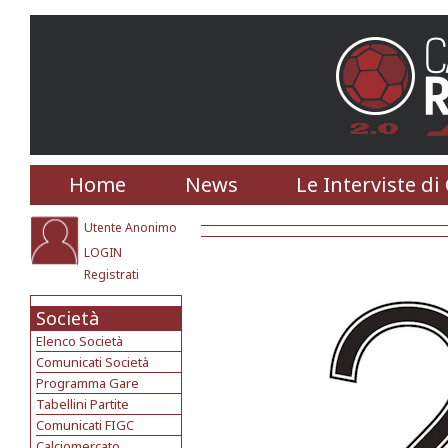
Home
News
Le Interviste di
Utente Anonimo
LOGIN
Registrati
Società
Elenco Società
Comunicati Società
Programma Gare
Tabellini Partite
Comunicati FIGC
Calciomercato