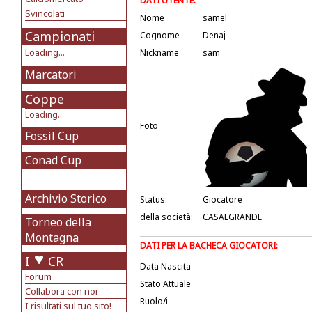
DATI UTENTE:
Svincolati
Nome
samel
Campionati
Cognome
Denaj
Loading...
Nickname
sam
Marcatori
Coppe
Loading...
Foto
Fossil Cup
Conad Cup
Archivio Storico
Status:
Giocatore
della società:
CASALGRANDE
Torneo della
Montagna
DATI PER LA BACHECA GIOCATORI:
I
CR
Data Nascita
Forum
Stato Attuale
Collabora con noi
Ruolo/i
I risultati sul tuo sito!