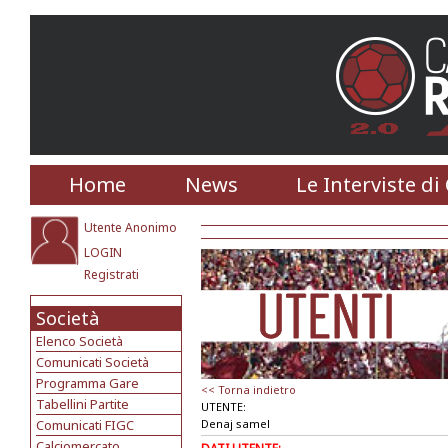
Home
News
Le Interviste di
Utente Anonimo
LOGIN
Registrati
Società
Elenco Società
Comunicati Società
Programma Gare
<< Torna indietro
Tabellini Partite
UTENTE:
Comunicati FIGC
Denaj samel
Calciomercato