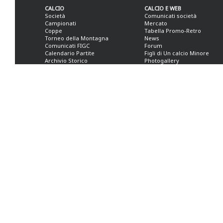
CALCIO
CALCIO E WEB
Società
Comunicati società
Campionati
Mercato
Coppe
Tabella Promo-Retro
Torneo della Montagna
News
Comunicati FIGC
Forum
Calendario Partite
Figli di Un calcio Minore
Archivio Storico
Photogallery