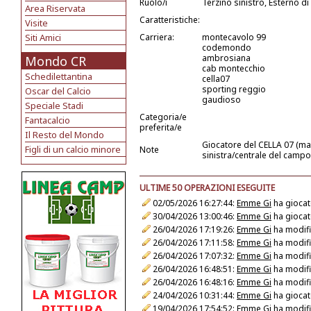
Ruolo/i
Terzino sinistro, Esterno d
Area Riservata
Caratteristiche:
Visite
Siti Amici
Carriera:
montecavolo 99
codemondo
ambrosiana
Mondo CR
cab montecchio
Schedilettantina
cella07
sporting reggio
Oscar del Calcio
gaudioso
Speciale Stadi
Categoria/e
Fantacalcio
preferita/e
Il Resto del Mondo
Giocatore del CELLA 07 (man
Figli di un calcio minore
Note
sinistra/centrale del campo
ULTIME 50 OPERAZIONI ESEGUITE
02/05/2026 16:27:44:
Emme Gi
ha giocat
30/04/2026 13:00:46:
Emme Gi
ha giocat
26/04/2026 17:19:26:
Emme Gi
ha modific
26/04/2026 17:11:58:
Emme Gi
ha modific
26/04/2026 17:07:32:
Emme Gi
ha modific
26/04/2026 16:48:51:
Emme Gi
ha modific
26/04/2026 16:48:16:
Emme Gi
ha modific
24/04/2026 10:31:44:
Emme Gi
ha giocat
19/04/2026 17:54:52:
Emme Gi
ha modific