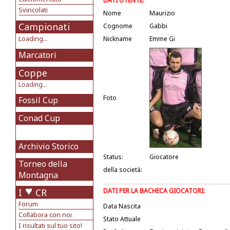
DATI UTENTE:
Svincolati
Nome
Maurizio
Campionati
Cognome
Gabbi
Loading...
Nickname
Emme Gi
Marcatori
Coppe
Loading...
Foto
Fossil Cup
Conad Cup
Archivio Storico
Status:
Giocatore
Torneo della
della società:
Montagna
I
CR
DATI PER LA BACHECA GIOCATORI:
Forum
Data Nascita
Collabora con noi
Stato Attuale
I risultati sul tuo sito!