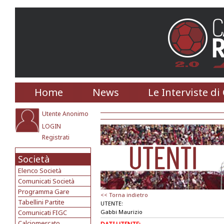
Home
News
Le Interviste di
Utente Anonimo
LOGIN
Registrati
Società
Elenco Società
Comunicati Società
Programma Gare
<< Torna indietro
Tabellini Partite
UTENTE:
Comunicati FIGC
Gabbi Maurizio
Calciomercato