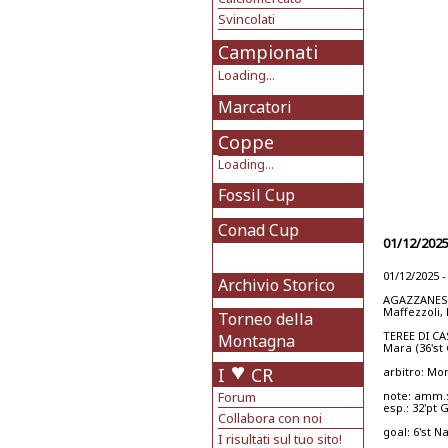
Svincolati
Campionati
Loading...
Marcatori
Coppe
Loading...
Fossil Cup
Conad Cup
01/12/2025
01/12/2025 
Archivio Storico
AGAZZANESE: 
Maffezzoli, 
Torneo della
TEREE DI CAS
Montagna
Mara (36'st 
I
CR
arbitro: Mo
Forum
note: amm.: 
esp.: 32'pt 
Collabora con noi
goal: 6'st Na
I risultati sul tuo sito!