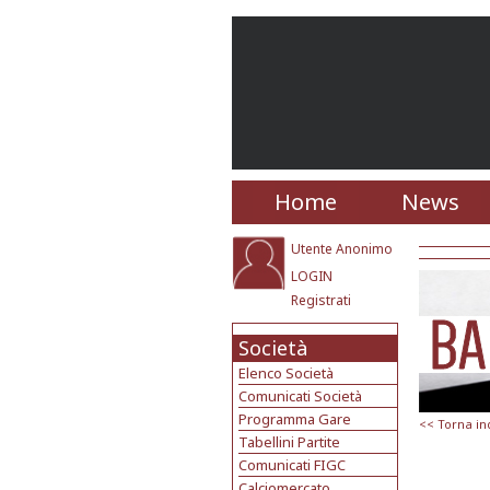
Home
News
Utente Anonimo
LOGIN
Registrati
Società
Elenco Società
Comunicati Società
Programma Gare
<< Torna in
Tabellini Partite
Comunicati FIGC
Calciomercato