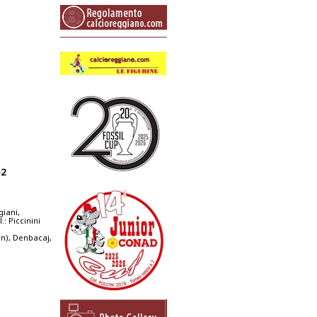
-2
giani,
: Piccinini
en), Denbacaj,