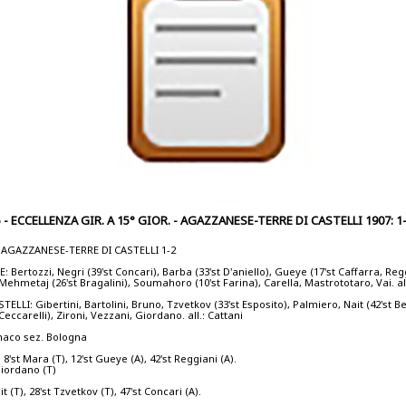
 - ECCELLENZA GIR. A 15° GIOR. - AGAZZANESE-TERRE DI CASTELLI 1907: 1
- AGAZZANESE-TERRE DI CASTELLI 1-2
Bertozzi, Negri (39'st Concari), Barba (33'st D'aniello), Gueye (17'st Caffarra, Reg
Mehmetaj (26'st Bragalini), Soumahoro (10'st Farina), Carella, Mastrototaro, Vai. all.
TELLI: Gibertini, Bartolini, Bruno, Tzvetkov (33'st Esposito), Palmiero, Nait (42'st B
Ceccarelli), Zironi, Vezzani, Giordano. all.: Cattani
naco sez. Bologna
8'st Mara (T), 12'st Gueye (A), 42'st Reggiani (A).
Giordano (T)
it (T), 28'st Tzvetkov (T), 47'st Concari (A).