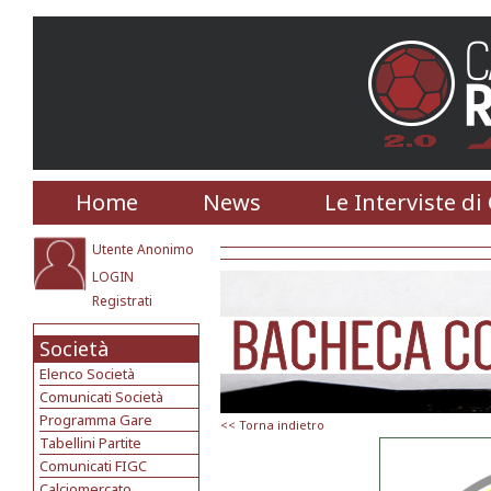
Home
News
Le Interviste di
Utente Anonimo
LOGIN
Registrati
Società
Elenco Società
Comunicati Società
Programma Gare
<< Torna indietro
Tabellini Partite
Comunicati FIGC
Calciomercato