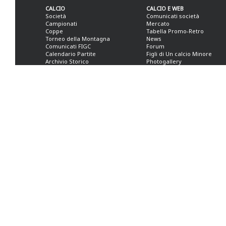
CALCIO
CALCIO E WEB
Società
Comunicati società
Campionati
Mercato
Coppe
Tabella Promo-Retro
Torneo della Montagna
News
Comunicati FIGC
Forum
Calendario Partite
Figli di Un calcio Minore
Archivio Storico
Photogallery