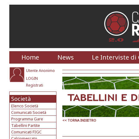
Home
News
Le Interviste di
Utente Anonimo
LOGIN
Registrati
Società
Elenco Società
Comunicati Società
Programma Gare
<< TORNA INDIETRO
Tabellini Partite
Comunicati FIGC
Calciomercato