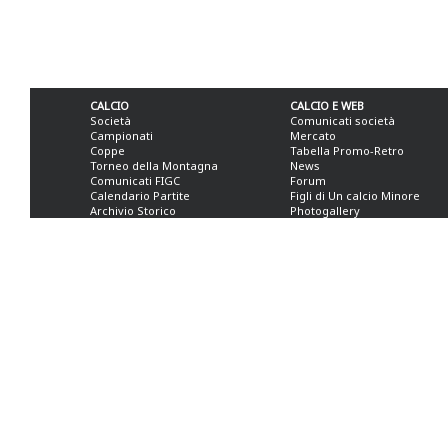
CALCIO
CALCIO E WEB
Società
Comunicati società
Campionati
Mercato
Coppe
Tabella Promo-Retro
Torneo della Montagna
News
Comunicati FIGC
Forum
Calendario Partite
Figli di Un calcio Minore
Archivio Storico
Photogallery