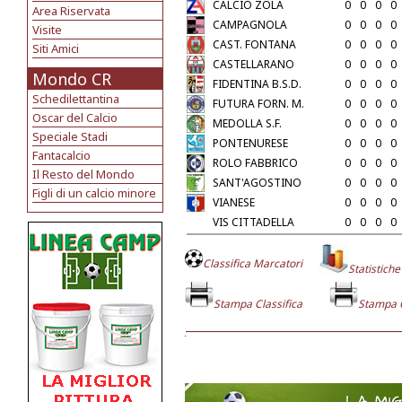
CALCIO ZOLA
0
0
0
0
Area Riservata
CAMPAGNOLA
0
0
0
0
Visite
CAST. FONTANA
0
0
0
0
Siti Amici
CASTELLARANO
0
0
0
0
Mondo CR
FIDENTINA B.S.D.
0
0
0
0
Schedilettantina
FUTURA FORN. M.
0
0
0
0
Oscar del Calcio
MEDOLLA S.F.
0
0
0
0
Speciale Stadi
PONTENURESE
0
0
0
0
Fantacalcio
ROLO FABBRICO
0
0
0
0
Il Resto del Mondo
SANT'AGOSTINO
0
0
0
0
Figli di un calcio minore
VIANESE
0
0
0
0
VIS CITTADELLA
0
0
0
0
Classifica Marcatori
Statistiche
Stampa Classifica
Stampa 