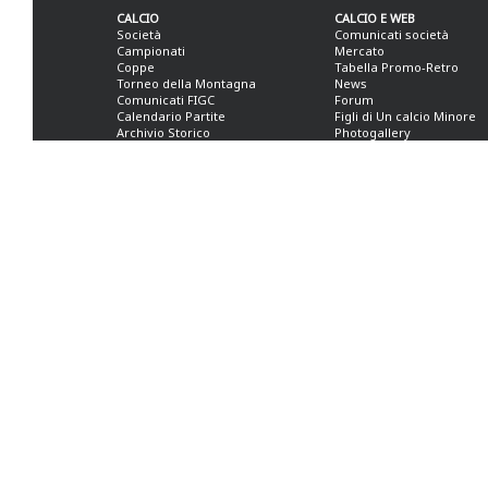
CALCIO
CALCIO E WEB
Società
Comunicati società
Campionati
Mercato
Coppe
Tabella Promo-Retro
Torneo della Montagna
News
Comunicati FIGC
Forum
Calendario Partite
Figli di Un calcio Minore
Archivio Storico
Photogallery