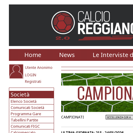
Home
News
Le Interviste 
Utente Anonimo
LOGIN
Registrati
Società
Elenco Società
Comunicati Società
Programma Gare
CAMPIONATI
Tabellini Partite
Comunicati FIGC
Calciomercato
ULTIMA GIORNATA: 21° - 24/01/2026