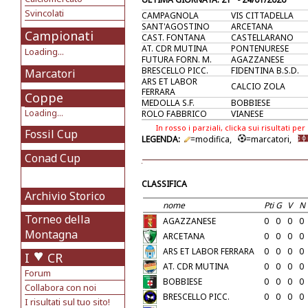
Svincolati
CAMPAGNOLA
VIS CITTADELLA
SANT'AGOSTINO
ARCETANA
Campionati
CAST. FONTANA
CASTELLARANO
AT. CDR MUTINA
PONTENURESE
Loading...
FUTURA FORN. M.
AGAZZANESE
BRESCELLO PICC.
FIDENTINA B.S.D.
Marcatori
ARS ET LABOR
CALCIO ZOLA
FERRARA
Coppe
MEDOLLA S.F.
BOBBIESE
Loading...
ROLO FABBRICO
VIANESE
In rosso i parziali, clicka sui risultati per
Fossil Cup
LEGENDA:
=modifica,
=marcatori,
Conad Cup
CLASSIFICA
Archivio Storico
nome
Pti
G
V
N
Torneo della
AGAZZANESE
0
0
0
0
Montagna
ARCETANA
0
0
0
0
ARS ET LABOR FERRARA
0
0
0
0
I
CR
AT. CDR MUTINA
0
0
0
0
Forum
BOBBIESE
0
0
0
0
Collabora con noi
BRESCELLO PICC.
0
0
0
0
I risultati sul tuo sito!