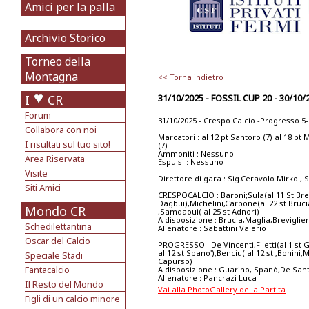
Amici per la palla
Archivio Storico
Torneo della
Montagna
<< Torna indietro
I
CR
31/10/2025 - FOSSIL CUP 20 - 30/1
Forum
31/10/2025 - Crespo Calcio -Progresso 5-
Collabora con noi
Marcatori : al 12 pt Santoro (7) al 18 pt M
I risultati sul tuo sito!
(7)
Ammoniti : Nessuno
Area Riservata
Espulsi : Nessuno
Visite
Direttore di gara : Sig.Ceravolo Mirko ,
Siti Amici
CRESPOCALCIO : Baroni;Sula(al 11 St Brevi
Dagbui),Michelini,Carbone(al 22 st Brucia
Mondo CR
,Samdaoui( al 25 st Adnori)
A disposizione : Brucia,Maglia,Brevigli
Schedilettantina
Allenatore : Sabattini Valerio
Oscar del Calcio
PROGRESSO : De Vincenti,Filetti(al 1 st G
al 12 st Spano'),Benciu( al 12 st ,Bonini
Speciale Stadi
Capurso)
Fantacalcio
A disposizione : Guarino, Spanò,De Sant
Allenatore : Pancrazi Luca
Il Resto del Mondo
Vai alla PhotoGallery della Partita
Figli di un calcio minore