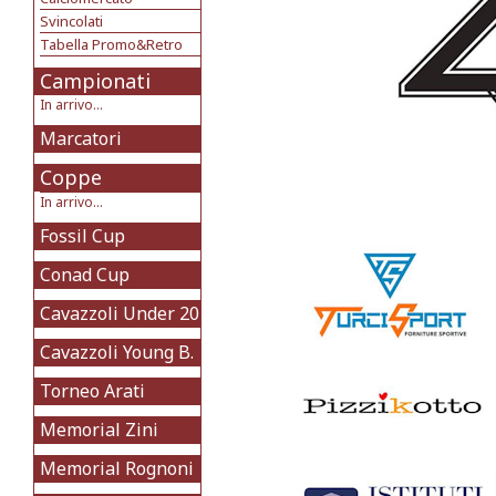
Svincolati
Tabella Promo&Retro
Campionati
In arrivo...
Marcatori
Coppe
In arrivo...
Fossil Cup
Conad Cup
Cavazzoli Under 20
Cavazzoli Young B.
Torneo Arati
Memorial Zini
Memorial Rognoni