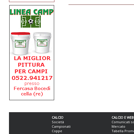
CALCIO
CALCIO E WEB
Società
Comunicati s
Campionati
Mercato
Coppe
Tabella Prom