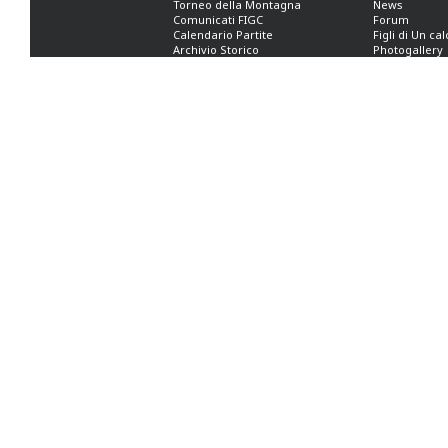
Torneo della Montagna
News
Comunicati FIGC
Forum
Calendario Partite
Figli di Un ca
Archivio Storico
Photogallery