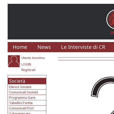
Home
News
Le Interviste di CR
Utente Anonimo
LOGIN
Registrati
Società
Elenco Società
Comunicati Società
Programma Gare
Tabellini Partite
Comunicati FIGC
Calciomercato