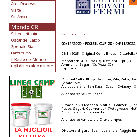
Area Riservata
Visite
Siti Amici
Mondo CR
Schedilettantina
<< Torna indietro
Oscar del Calcio
05/11/2025 - FOSSIL CUP 20 - 04/11/20
Speciale Stadi
Fantacalcio
05/11/2025 - Original Celtic Bhoys - Cittadell
Il Resto del Mondo
Marcatori: Kruci 5'pt (O), Battilani 18'pt (C)
Ammoniti: Sogari (C), Pozzi (O)
Figli di un calcio minore
Espulsi: -
Original Celtic Bhoys: Ascione, Vila, Zeka, Ba
(Vitale 15'st)
A disposizione: Ben Sassi, Cuculi, Oviasuyi, Q
Allenatore: Sciurti Rocco
Cittadella Vis Modena: Mattioli, Ganzerli (Gri
Fusco, Sogari, Oyamendan (Pettigrosso 14'st), 
A disposizione: Bennardo
Allenatore: Atmatzidis Charalampos
Direttore di gara: Sechi sezione di Reggio Em