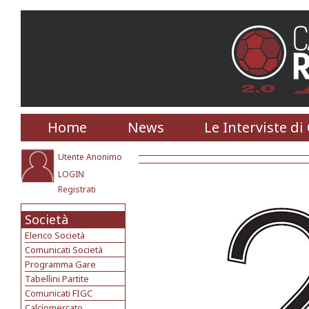
Home
News
Le Interviste di
Utente Anonimo
LOGIN
Registrati
Società
Elenco Società
Comunicati Società
Programma Gare
Tabellini Partite
Comunicati FIGC
Calciomercato