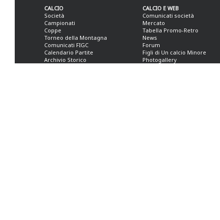
CALCIO
CALCIO E WEB
Società
Comunicati società
Campionati
Mercato
Coppe
Tabella Promo-Retro
Torneo della Montagna
News
Comunicati FIGC
Forum
Calendario Partite
Figli di Un calcio Minore
Archivio Storico
Photogallery