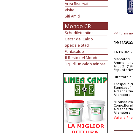
Area Riservata
Visite
Siti Amici
Mondo CR
Schedilettantina
<< Torna in
Oscar del Calcio
14/11/202
Speciale Stadi
Fantacalcio
14/11/2025 
Il Resto del Mondo
Marcatori : a
Ammoniti : 
Figli di un calcio minore
Al 33 2T (19
Espulsi : N
Direttore di
CrespoCalci
Samdaoui),Su
A disposizi
Allenatore :
Mirandolese 
Como,Borelli
A disposizio
Allenatore 
Vai alla Pho