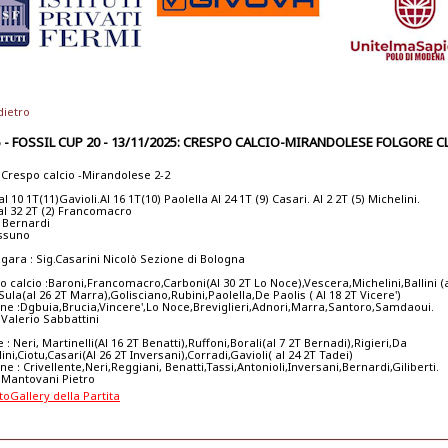
dietro
5 - FOSSIL CUP 20 - 13/11/2025: CRESPO CALCIO-MIRANDOLESE FOLGORE CL
- Crespo calcio -Mirandolese 2-2
l 10 1T(11)Gavioli.Al 16 1T(10) Paolella Al 24 1T (9) Casari. Al 2 2T (5) Michelini.
al 32 2T (2) Francomacro
) Bernardi
essuno
 gara : Sig.Casarini Nicolò Sezione di Bologna
o calcio :Baroni,Francomacro,Carboni(Al 30 2T Lo Noce),Vescera,Michelini,Ballini (a
la(al 26 2T Marra),Golisciano,Rubini,Paolella,De Paolis ( Al 18 2T Vicere')
one :Dgbuia,Brucia,Vincere',Lo Noce,Breviglieri,Adnori,Marra,Santoro,Samdaoui.
 Valerio Sabbattini
: Neri, Martinelli(Al 16 2T Benatti),Ruffoni,Borali(al 7 2T Bernadi),Rigieri,Da
ni,Ciotu,Casari(Al 26 2T Inversani),Corradi,Gavioli( al 24 2T Tadei)
ne : Crivellente,Neri,Reggiani, Benatti,Tassi,Antonioli,Inversani,Bernardi,Giliberti.
: Mantovani Pietro
toGallery della Partita