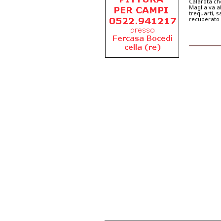
Calarota che
Maglia va al
trequarti, s
recuperato 