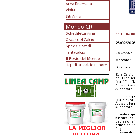
Area Riservata
Visite
Siti Amici
Mondo CR
Schedilettantina
<< Torna in
Oscar del Calcio
25/02/2026
Speciale Stadi
Fantacalcio
25/02/2026 -
Il Resto del Mondo
Marcatori : 2
Figli di un calcio minore
Direttore d
Zola Calcio :
dal 10 st Be
(dal 10' st N
A disp.: Cas
Allenatore 
Sala Bologne
(dal 5' st Br
A disp. : Fan
Allenatore : 
Iniziale sup
sinistra, pa
deviazione 
prima dell'i
Pugliese.
In avvio di 