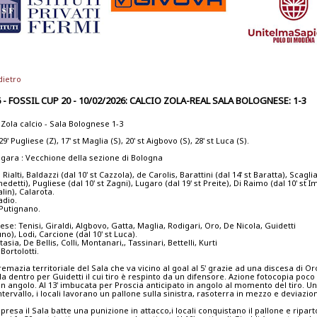
dietro
 - FOSSIL CUP 20 - 10/02/2026: CALCIO ZOLA-REAL SALA BOLOGNESE: 1-3
 Zola calcio - Sala Bolognese 1-3
9' Pugliese (Z), 17' st Maglia (S), 20' st Aigbovo (S), 28' st Luca (S).
i gara : Vecchione della sezione di Bologna
 Rialti, Baldazzi (dal 10' st Cazzola), de Carolis, Barattini (dal 14' st Baratta), Scaglia
nedetti), Pugliese (dal 10' st Zagni), Lugaro (dal 19' st Preite), Di Raimo (dal 10' st I
alin), Calarota.
adio.
:Putignano.
se: Tenisi, Giraldi, Algbovo, Gatta, Maglia, Rodigari, Oro, De Nicola, Guidetti
uno), Lodi, Carcione (dal 10' st Luca).
tasia, De Bellis, Colli, Montanari,, Tassinari, Bettelli, Kurti
Bortolotti.
remazia territoriale del Sala che va vicino al goal al 5' grazie ad una discesa di Or
lla dentro per Guidetti il cui tiro è respinto da un difensore. Azione fotocopia poc
in angolo. Al 13' imbucata per Proscia anticipato in angolo al momento del tiro. U
ntervallo, i locali lavorano un pallone sulla sinistra, rasoterra in mezzo e deviazio
ripresa il Sala batte una punizione in attacco,i locali conquistano il pallone e ripar