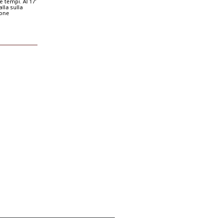
e tempi. Al 17'
lla sulla
lone