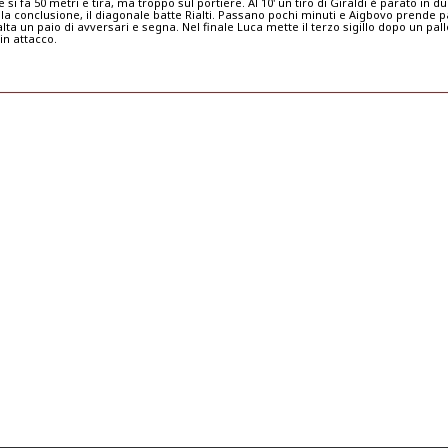
 si fa 50 metri e tira, ma troppo sul portiere. Al 10' un tiro di Giraldi è parato in du
la conclusione, il diagonale batte Rialti. Passano pochi minuti e Aigbovo prende pa
alta un paio di avversari e segna. Nel finale Luca mette il terzo sigillo dopo un pal
in attacco.