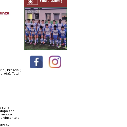
rini, Proscia (
mprota), Totti
o sulla
o dopo con
n minuto
ne vincente di
tono con