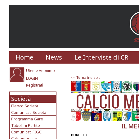
Home
News
Le Interviste di CR
Utente Anonimo
<< Torna indietro
LOGIN
Registrati
Società
Elenco Società
Comunicati Società
Programma Gare
IL ME
Tabellini Partite
Comunicati FIGC
BORETTO
Calciomercato