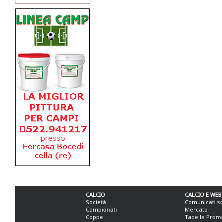
CALCIO
CALCIO E WEB
Società
Comunicati s
Campionati
Mercato
Coppe
Tabella Prom