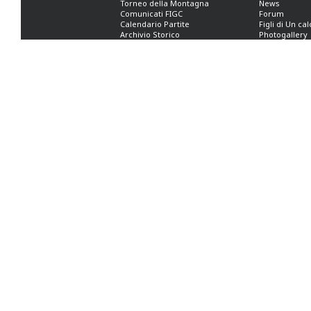
Torneo della Montagna
News
Comunicati FIGC
Forum
Calendario Partite
Figli di Un ca
Archivio Storico
Photogallery