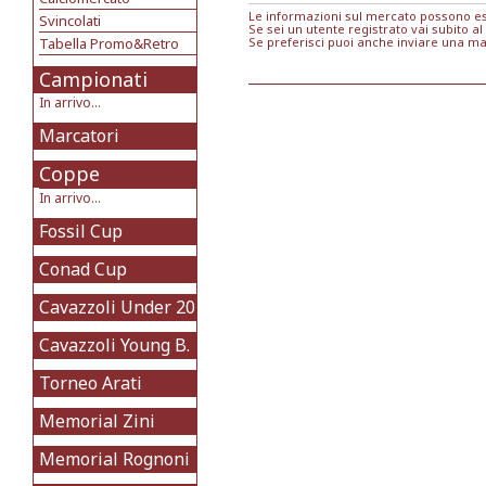
Le informazioni sul mercato possono ess
Svincolati
Se sei un utente registrato vai subito al
Tabella Promo&Retro
Se preferisci puoi anche inviare una ma
Campionati
In arrivo...
Marcatori
Coppe
In arrivo...
Fossil Cup
Conad Cup
Cavazzoli Under 20
Cavazzoli Young B.
Torneo Arati
Memorial Zini
Memorial Rognoni