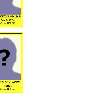
ERZOLI WILLIAM
(VICEPRES.)
(GUALTIERESE)
RELLI GIOVANNI
(PRES.)
(GUALTIERESE)