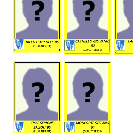
CASTIELLO GIOVANNI
CA
BILLITTI MICHELE '96
'92
(GUALTIERESE)
(GUALTIERESE)
CISSE SERIGNE
MONFORTE STEFANO
SALIOU '96
'91
(GUALTIERESE)
(GUALTIERESE)