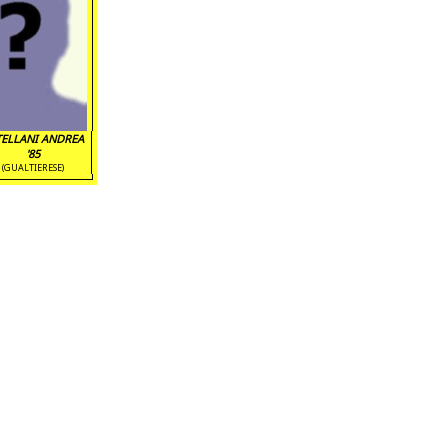
TELLANI ANDREA
'85
(GUALTIERESE)