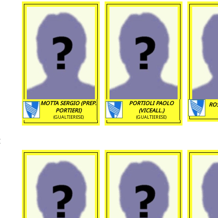
MOTTA SERGIO (PREP.
PORTIOLI PAOLO
ROS
PORTIERI)
(VICEALL.)
(GUALTIERESE)
(GUALTIERESE)