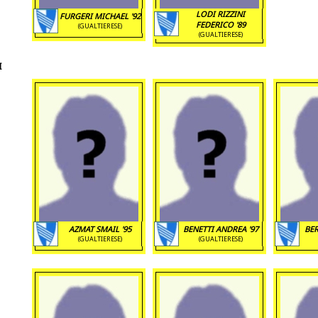
LODI RIZZINI
FURGERI MICHAEL '92
FEDERICO '89
(GUALTIERESE)
(GUALTIERESE)
I
AZMAT SMAIL '95
BENETTI ANDREA '97
BER
(GUALTIERESE)
(GUALTIERESE)