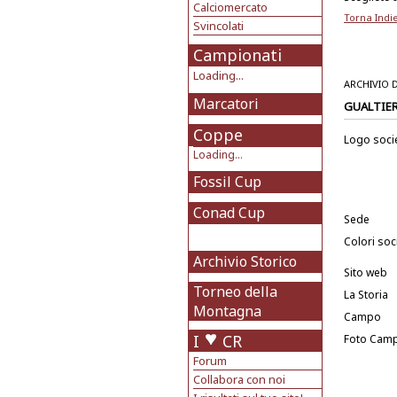
Calciomercato
Torna Indi
Svincolati
Campionati
Loading...
ARCHIVIO 
Marcatori
GUALTIE
Coppe
Logo soci
Loading...
Fossil Cup
Conad Cup
Sede
Colori soci
Archivio Storico
Sito web
Torneo della
La Storia
Montagna
Campo
I
CR
Foto Cam
Forum
Collabora con noi