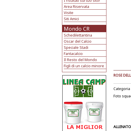
I risultati sul tuo sito!
Area Riservata
Visite
Siti Amici
Mondo CR
Schedilettantina
Oscar del Calcio
Speciale Stadi
Fantacalcio
Il Resto del Mondo
Figli di un calcio minore
ROSE DELL
Categoria
Foto squa
ALLENATO