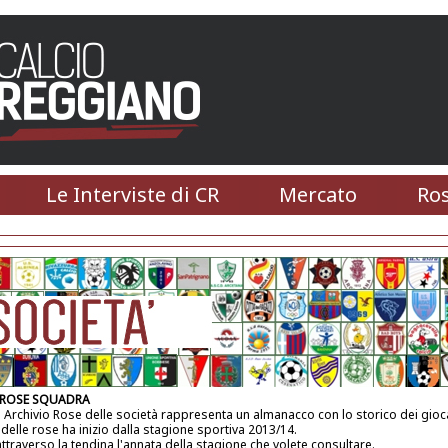
Le Interviste di CR
Mercato
Ros
 ROSE SQUADRA
 Archivio Rose delle società rappresenta un almanacco con lo storico dei gioca
 delle rose ha inizio dalla stagione sportiva 2013/14.
attraverso la tendina l'annata della stagione che volete consultare.