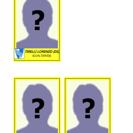
TIRELLI LORENZO (DS)
(GUALTIERESE)