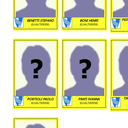
PED
BENETTI STEFANO
BONI HENRI
(GUALTIERESE)
(GUALTIERESE)
TI
PORTIOLI PAOLO
PRATI IVANNA
(GUALTIERESE)
(GUALTIERESE)