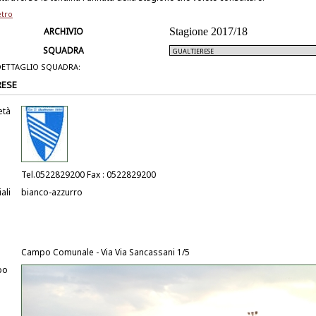
etro
ARCHIVIO
Stagione 2017/18
SQUADRA
DETTAGLIO SQUADRA:
RESE
età
Tel.0522829200 Fax : 0522829200
ali
bianco-azzurro
Campo Comunale - Via Via Sancassani 1/5
po