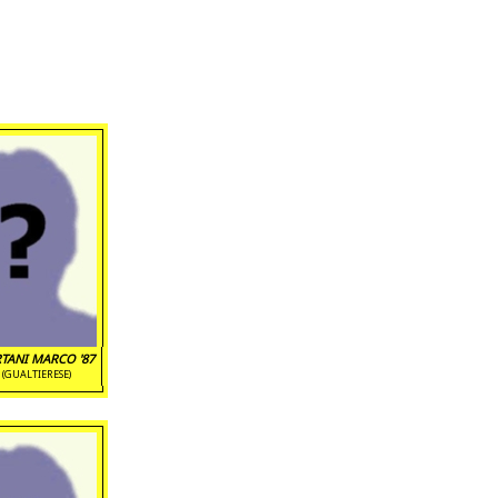
TANI MARCO '87
(GUALTIERESE)