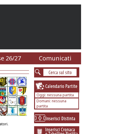
e 26/27
Comunicati
Oggi: nessuna partita
Domani: nessuna
partita
tori.