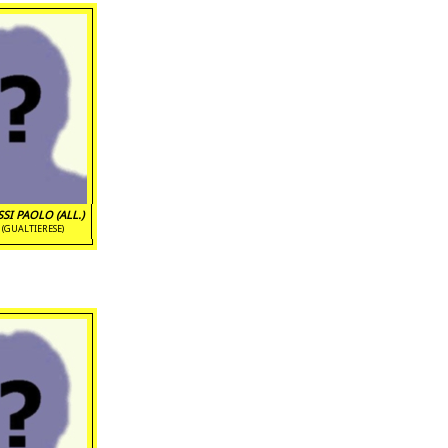
SI PAOLO (ALL.)
(GUALTIERESE)