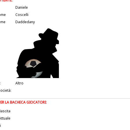
UTENTE:
Daniele
ome
Coscelli
ame
Daddedany
:
Altro
società:
PER LA BACHECA GIOCATORI:
ascita
Attuale
i