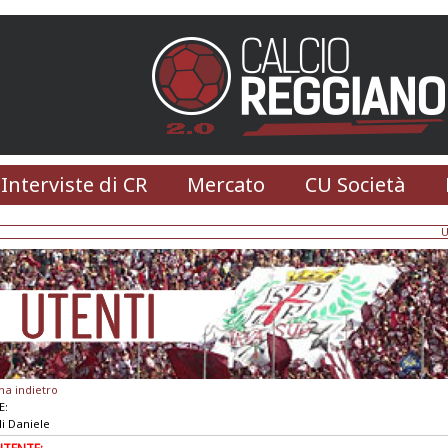
 Interviste di CR
Mercato
CU Società
U
na indietro
E:
li Daniele