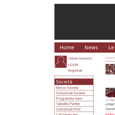
Home
News
Le
Utente Anonimo
LOGIN
Registrati
Società
Elenco Società
Comunicati Società
Programma Gare
<< Tor
Tabellini Partite
UTENT
Comunicati FIGC
Coscel
Calciomercato