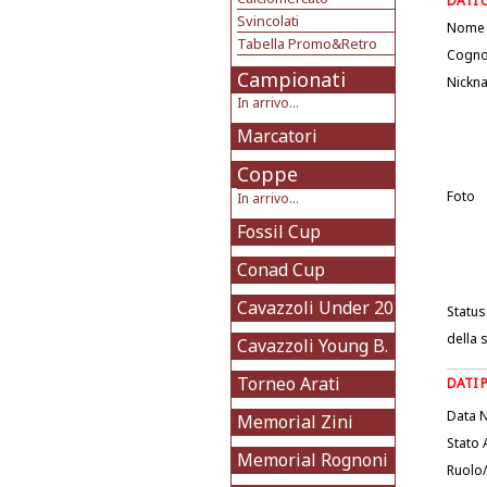
DATI 
Svincolati
Nome
Tabella Promo&Retro
Cogn
Campionati
Nickn
In arrivo...
Marcatori
Coppe
Foto
In arrivo...
Fossil Cup
Conad Cup
Cavazzoli Under 20
Status
della 
Cavazzoli Young B.
Torneo Arati
DATI 
Data N
Memorial Zini
Stato 
Memorial Rognoni
Ruolo/