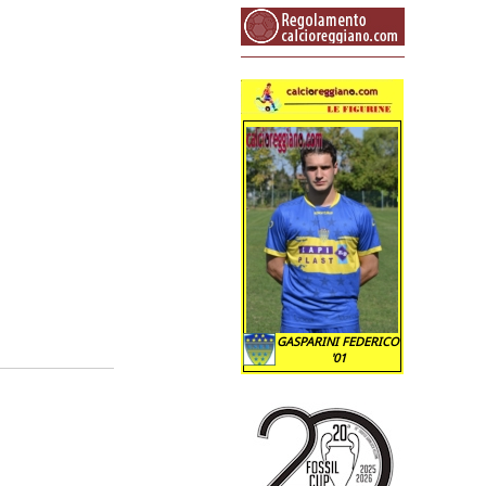
GASPARINI FEDERICO
'01