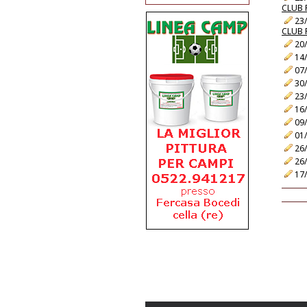
CLUB 
23/
CLUB 
20/
14/
07/
30/
23/
16/
09/
01/
26/
26/
17/