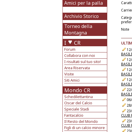
Amici per la palla
Caratt
Carrie
Archivio Storico
Categ
prefer
Torneo della
Note
Montagna
I
CR
ULTIM
Forum
12/
BASIL
Collabora con noi
12/
I risultati sul tuo sito!
BASIL
Area Riservata
12/
Visite
BASIL
12/
Siti Amici
BASIL
Mondo CR
22/
BASIL
Schedilettantina
06/
Oscar del Calcio
28/
Speciale Stadi
23/
Fantacalcio
CLUB 
23/
Il Resto del Mondo
CLUB 
Figli di un calcio minore
23/