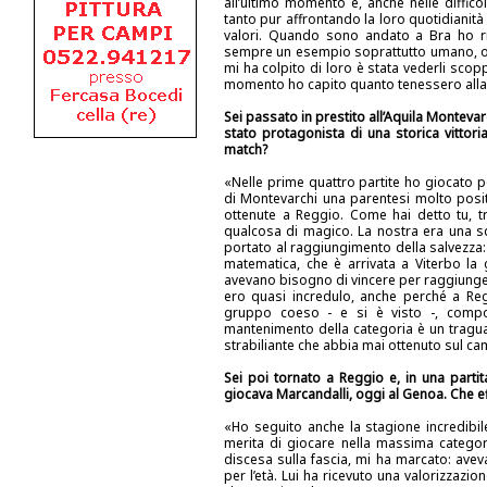
all’ultimo momento e, anche nelle diffico
tanto pur affrontando la loro quotidianit
valori. Quando sono andato a Bra ho ri
sempre un esempio soprattutto umano, oltr
mi ha colpito di loro è stata vederli sco
momento ho capito quanto tenessero alla sq
Sei passato in prestito all’Aquila Montevar
stato protagonista di una storica vittori
match?
«Nelle prime quattro partite ho giocato p
di Montevarchi una parentesi molto posit
ottenute a Reggio. Come hai detto tu, tra
qualcosa di magico. La nostra era una s
portato al raggiungimento della salvezza
matematica, che è arrivata a Viterbo la
avevano bisogno di vincere per raggiungere 
ero quasi incredulo, anche perché a Re
gruppo coeso - e si è visto -, compos
mantenimento della categoria è un traguar
strabiliante che abbia mai ottenuto sul ca
Sei poi tornato a Reggio e, in una partita
giocava Marcandalli, oggi al Genoa. Che eff
«Ho seguito anche la stagione incredibile
merita di giocare nella massima categori
discesa sulla fascia, mi ha marcato: avev
per l’età. Lui ha ricevuto una valorizzazi