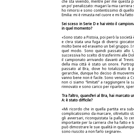
che sta vivendo, mentre per me questa po
un po’ penalizzato: magari la mia carriera 
ho rimorsi e sono contentissimo di quello
Emilia: mi è rimasta nel cuore e mi ha fatt
Sei sceso in Serie D e hai vinto il campion
in quel momento?
«Sono stato a Pistoia, poi però la società 
e c’era stata una fuga di diversi giocat
molto bene ed eravamo un bel gruppo. I ri
quel modo. Sono quindi passato allo Un
successiva ho scelto di trasferirmi alle Do
il campionato arrivando davanti al Trevi
della mia città è stato un onore. Purtr
passato al Bra, dove ho totalizzato 8 
gerarchie, dunque ho deciso di muovermi
vanno bene non è facile. Sono venuto a Con
non ci siamo “limitati” a raggiungere la
rinnovato e sono carico per ripartire, spe
Tra l’altro, quand’eri al Bra, hai marcato 
A: è stato difficile?
«Mi ricordo che in quella partita era sub
complicatissimo da marcare, oltretutto s
gli avversari, riconquistata la palla, lo 
importante per la carriera che ha fatto e tu
può dimostrare le sue qualità in qualunque
sono riuscito a non farlo segnare».