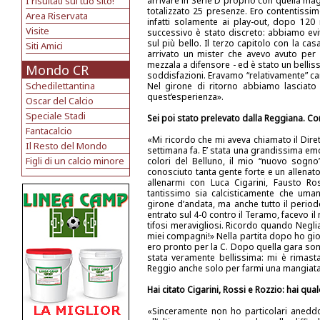
I risultati sul tuo sito!
arrivare in Serie D proprio con quella ma
totalizzato 25 presenze. Ero contentissim
Area Riservata
infatti solamente ai play-out, dopo 12
Visite
successivo è stato discreto: abbiamo evi
sul più bello. Il terzo capitolo con la cas
Siti Amici
arrivato un mister che avevo avuto per 
mezzala a difensore - ed è stato un belli
Mondo CR
soddisfazioni. Eravamo “relativamente” ca
Schedilettantina
Nel girone di ritorno abbiamo lasciat
quest’esperienza».
Oscar del Calcio
Speciale Stadi
Sei poi stato prelevato dalla Reggiana. C
Fantacalcio
«Mi ricordo che mi aveva chiamato il Diret
Il Resto del Mondo
settimana fa. E’ stata una grandissima emo
Figli di un calcio minore
colori del Belluno, il mio “nuovo sogno”
conosciuto tanta gente forte e un allena
allenarmi con Luca Cigarini, Fausto Ro
tantissimo sia calcisticamente che uma
girone d’andata, ma anche tutto il perio
entrato sul 4-0 contro il Teramo, facevo 
tifosi meravigliosi. Ricordo quando Negli
miei compagni!» Nella partita dopo ho gio
ero pronto per la C. Dopo quella gara son
stata veramente bellissima: mi è rimasta 
Reggio anche solo per farmi una mangiata
Hai citato Cigarini, Rossi e Rozzio: hai qu
«Sinceramente non ho particolari aneddo