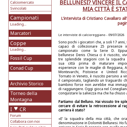
BELLUNESI? VINCERE IL
Calciomercato
MIA CITTÀ È ST
Svincolati
Campionati
L'intervista di Cristiano Cavallaro a
pagi
Loading...
Marcatori
Le interviste di calcioreggiano - 09/07/2026
Coppe
Sono pochi i giocatori che, a soli 17 anni,
capaci di collezionare 25 presenze 
Loading...
campionato come la Serie D. Eppur
bellunese Denis Chiesa ci è riuscito, vi
Fossil Cup
tre splendide stagioni con la squadra 
sua città prima di maturare import
Conad Cup
esperienze con le maglie di Reggiana, A
Montevarchi, Pistoiese e United Ricc
Tornato in Veneto, è riuscito persino a vi
il campionato, tagliando un traguardo c
Archivio Storico
bambino forse non avrebbe mai immag
di raggiungere. Oggi gioca nel Conegliano,
Torneo della
conquistare la salvezza ma che ha chiuso a
Montagna
Partiamo dal Belluno. Hai vissuto tre spl
cercare di evitare la retrocessione al rag
I
CR
carriera è stato?
Forum
«E’ la squadra della mia città, che o
Collabora con noi
denominazione in Dolomiti Bellunesi. Ho fat