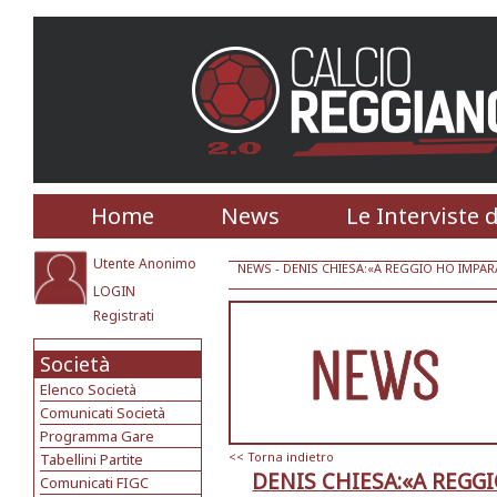
Home
News
Le Interviste 
Utente Anonimo
NEWS
- DENIS CHIESA:«A REGGIO HO IMPA
LOGIN
Registrati
Società
Elenco Società
Comunicati Società
Programma Gare
<< Torna indietro
Tabellini Partite
DENIS CHIESA:«A REGG
Comunicati FIGC