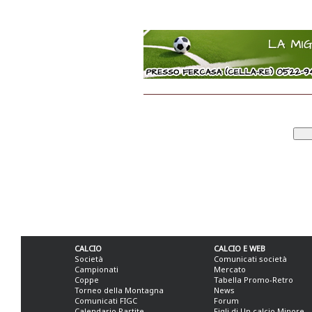
CALCIO
CALCIO E WEB
Società
Comunicati società
Campionati
Mercato
Coppe
Tabella Promo-Retro
Torneo della Montagna
News
Comunicati FIGC
Forum
Calendario Partite
Figli di Un calcio Minore