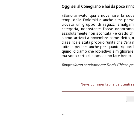
Oggi sei al Conegliano e hai da poco rinnov
«Sono arrivato qua a novembre: la squa
tempi delle Dolomiti e anche altre per
trovato un gruppo di ragazzi amalgama
categoria, nonostante fosse neopromo
assolutamente non scontata - e credo che s
siamo arrivati a novembre come detto, 
classifica è stata proprio l’unità che c’era
tutte le pedine, anche per quanto riguarda 
quindi diciamo che l’obiettivo è migliora
ma sono certo che possiamo fare bene».
Ringraziamo sentitamente Denis Chiesa per l
News commentabile da utenti re
-