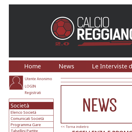
Home
News
Le Interviste 
Utente Anonimo
LOGIN
Registrati
Società
Elenco Società
Comunicati Società
Programma Gare
<< Torna indietro
Tabellini Partite