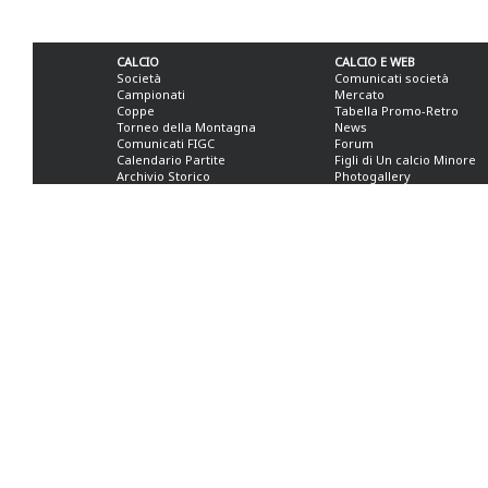
CALCIO
CALCIO E WEB
Società
Comunicati società
Campionati
Mercato
Coppe
Tabella Promo-Retro
Torneo della Montagna
News
Comunicati FIGC
Forum
Calendario Partite
Figli di Un calcio Minore
Archivio Storico
Photogallery