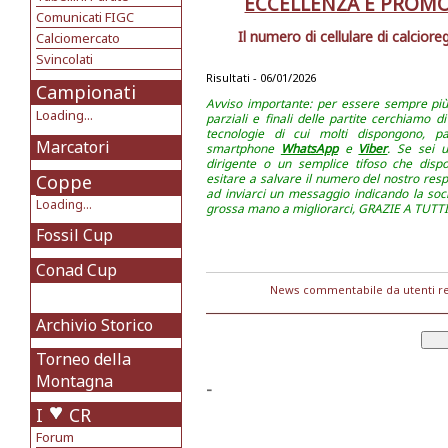
ECCELLENZA E PROMO
Comunicati FIGC
Il numero di cellulare di calcior
Calciomercato
Svincolati
Risultati - 06/01/2026
Campionati
Avviso importante: per essere sempre più v
Loading...
parziali e finali delle partite cerchiamo 
tecnologie di cui molti dispongono, pa
Marcatori
smartphone
WhatsApp
e
Viber
. Se sei u
dirigente o un semplice tifoso che disp
Coppe
esitare a salvare il numero del nostro resp
ad inviarci un messaggio indicando la soci
Loading...
grossa mano a migliorarci, GRAZIE A TUTTI!
Fossil Cup
Conad Cup
News commentabile da utenti re
Archivio Storico
Torneo della
Montagna
-
I
CR
Forum