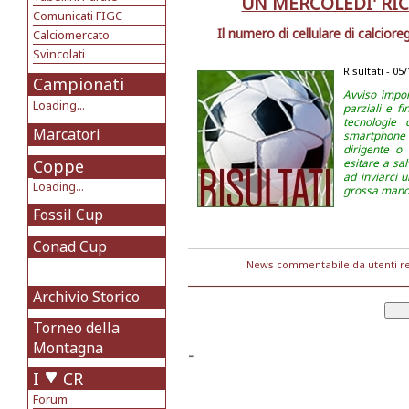
UN MERCOLEDI' RIC
Comunicati FIGC
Il numero di cellulare di calcior
Calciomercato
Svincolati
Risultati - 05
Campionati
Avviso impor
Loading...
parziali e f
tecnologie 
Marcatori
smartphon
dirigente o
Coppe
esitare a sa
ad inviarci 
Loading...
grossa mano 
Fossil Cup
Conad Cup
News commentabile da utenti re
Archivio Storico
Torneo della
Montagna
-
I
CR
Forum