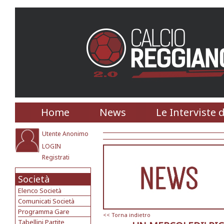
Home
News
Le Interviste 
Utente Anonimo
LOGIN
Registrati
Società
Elenco Società
Comunicati Società
Programma Gare
<< Torna indietro
Tabellini Partite