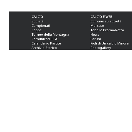
CALCIO
CALCIO E WEB
Società
Comunicati società
Campionati
Mercato
Coppe
Tabella Promo-Retro
Torneo della Montagna
News
Comunicati FIGC
Forum
Calendario Partite
Figli di Un calcio Minore
Archivio Storico
Photogallery