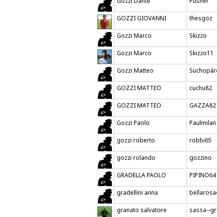
Gozzi Dante
Pusher
GOZZI GIOVANNI
thesgoz
Gozzi Marco
Skizzo
Gozzi Marco
Skizzo11
Gozzi Matteo
Suchopár
GOZZI MATTEO
cuchu82
GOZZI MATTEO
GAZZA82
Gozzi Paolo
Paulmilan
gozzi roberto
robbi65
gozzi rolando
gozzino
GRADELLA PAOLO
PIPINO64
gradellini anna
bellarosa
granato salvatore
sassa--g