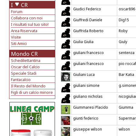
I
CR
Giudici Federico
oscar896
Forum
Collabora con noi
Giuffredi Daniele
Dig15
I risultati sul tuo sito!
Area Riservata
Giuffrida Roberto
Roby
Visite
Giulia Giulia
Giuly
Siti Amici
Mondo CR
giuliani francesco
sentenza
Schedilettantina
giuliani francesco
pio roccaf
Oscar del Calcio
Speciale Stadi
Giuliani Luca
Bar Katia
Fantacalcio
giuliani simone
g.simone
Il Resto del Mondo
Figli di un calcio minore
giuliano nicholas
nicogiuli
Giummaresi Placido
Giumma
giunti federico
Supermar
giuseppe wilson
wilson