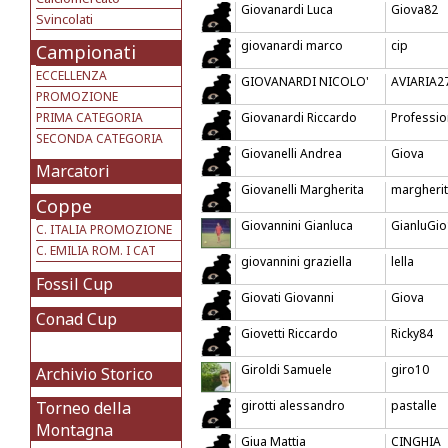
Giovanardi Luca
Giova82
Svincolati
giovanardi marco
cip
Campionati
ECCELLENZA
GIOVANARDI NICOLO'
AVIARIA2
PROMOZIONE
PRIMA CATEGORIA
Giovanardi Riccardo
Professio
SECONDA CATEGORIA
Giovanelli Andrea
Giova
Marcatori
Giovanelli Margherita
margherit
Coppe
Giovannini Gianluca
GianluGio
C. ITALIA PROMOZIONE
C. EMILIA ROM. I CAT
giovannini graziella
lella
Fossil Cup
Giovati Giovanni
Giova
Conad Cup
Giovetti Riccardo
Ricky84
Giroldi Samuele
giro10
Archivio Storico
Torneo della
girotti alessandro
pastalle
Montagna
Giua Mattia
CINGHIA