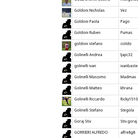
Goldoni Nicholas
Vez
Goldoni Paola
Pago
Goldoni Ruben
Pumas
goldoni stefano
cioldo
Golinelli Andrea
ljajic32
golinelli ivan
ivanbaste
Golinelli Massimo
Madmax
Golinelli Matteo
khrana
Golinelli Riccardo
Ricky151
Golinelli Stefano
Stegola
Goraj Stiv
Stiv.goraj
GORRIERI ALFREDO
alfre8g8