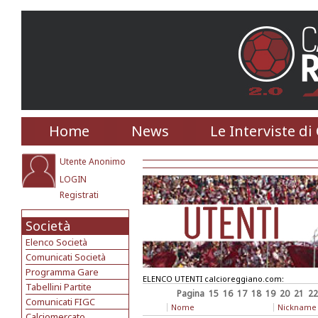
Home
News
Le Interviste di
Utente Anonimo
LOGIN
Registrati
Società
Elenco Società
Comunicati Società
Programma Gare
ELENCO UTENTI calcioreggiano.com:
Tabellini Partite
Pagina
15
16
17
18
19
20
21
22
Comunicati FIGC
Nome
Nickname
Calciomercato