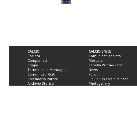
CALCIO
CALCIO E WEB
Società
Comunicati società
Campionati
Mercato
Coppe
Tabella Promo-Retro
Torneo della Montagna
News
Comunicati FIGC
Forum
Calendario Partite
Figli di Un calcio Minore
Archivio Storico
Photogallery