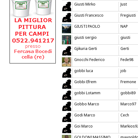
Giusti Mirko
Just
Giusti Francesco
Fregiusti
GIUSTI PAOLO
NAP
giusti sergio
giusti
Gjikuria Gerti
Gerti
Gnocchi Federico
Fede98
gobbi luca
job
Gobbi Efrem
Fremone
gobbi Lotamm
gobbi89
Gobbo Marco
Marco97
Godi Marco
Cech
Goi Marco
Markios9
GOLDONI MASSIMO
maxgold