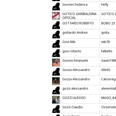
Gorrieri Federica
Feffy
GOTICO GARIBALDINA
GOTICO 
OFFICIAL
GOTTARDI ROBERTO
BOBO 23
gottardo Andrea
gotta
Govi Niki
niki76
govi roberto
falketto
Govoni Emanuele
Gavin198
Gozza Alessandro
Alle92
Gozza Alessandro
Calcioreg
gozzi alessandro
alexviola
GOZZI ALESSIO
MAGO_84
Gozzi Claudio
Osservat