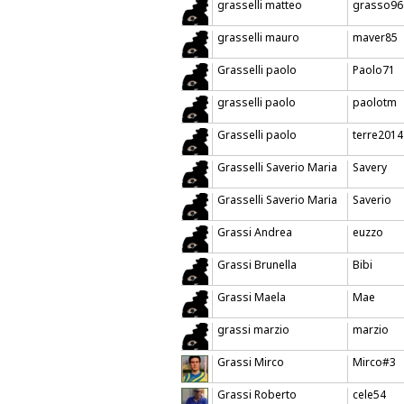
grasselli matteo
grasso96
grasselli mauro
maver85
Grasselli paolo
Paolo71
grasselli paolo
paolotm
Grasselli paolo
terre2014
Grasselli Saverio Maria
Savery
Grasselli Saverio Maria
Saverio
Grassi Andrea
euzzo
Grassi Brunella
Bibi
Grassi Maela
Mae
grassi marzio
marzio
Grassi Mirco
Mirco#3
Grassi Roberto
cele54